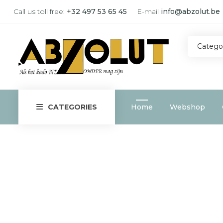
Call us toll free:
+32 497 53 65 45
E-mail
info@abzolut.be
Catego
Home
Webshop
CATEGORIES