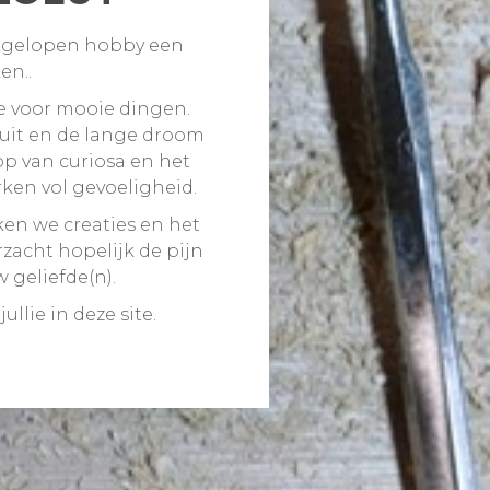
d gelopen hobby een
n..
e voor mooie dingen.
 uit en de lange droom
op van curiosa en het
en vol gevoeligheid.
ken we creaties en het
rzacht hopelijk de pijn
 geliefde(n).
ullie in deze site.