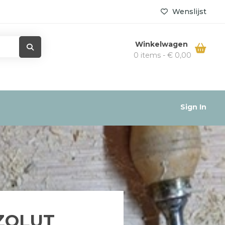
Wenslijst
Winkelwagen
0 items -
€
0,00
Sign In
ZOLUT