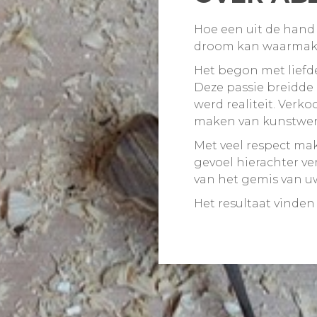
Hoe een uit de han
droom kan waarmake
Het begon met liefd
Deze passie breidde
werd realiteit. Verko
maken van kunstwerk
Met veel respect ma
gevoel hierachter ve
van het gemis van uw
Het resultaat vinden j