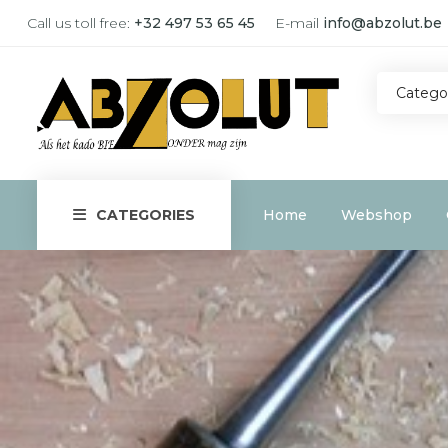
Call us toll free:
+32 497 53 65 45
E-mail
info@abzolut.be
Catego
Home
Webshop
CATEGORIES