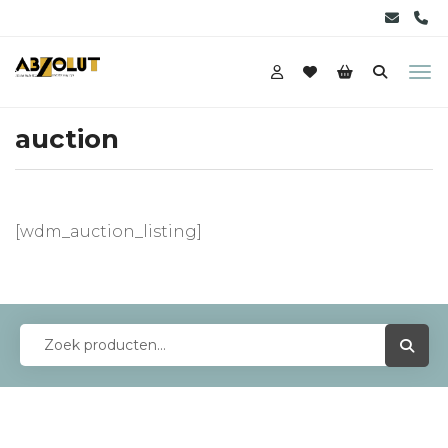
auction
[wdm_auction_listing]