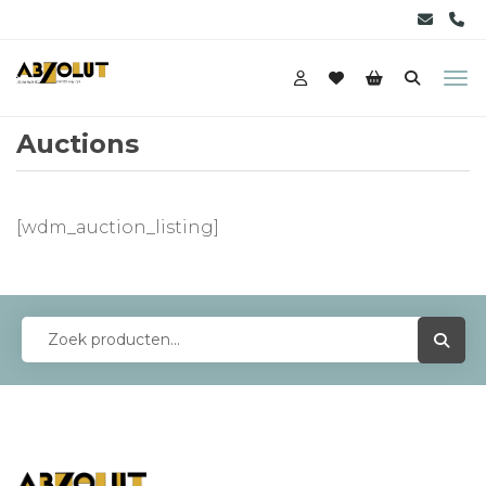
Auctions
[wdm_auction_listing]