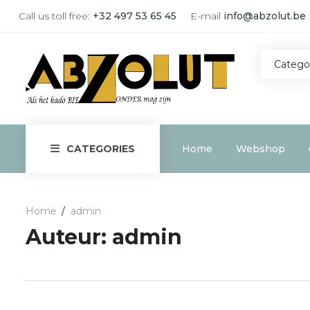
Call us toll free:
+32 497 53 65 45
E-mail
info@abzolut.be
Catego
Home
Webshop
CATEGORIES
Home
admin
Auteur:
admin