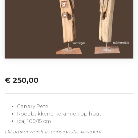
€
250,00
Canary Pete
Roodbakkend keramiek op hout
(ca) 100/15 cm
Dit artikel wordt in consignatie verkocht