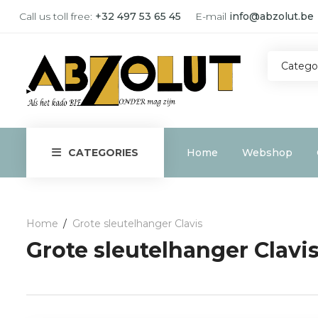
Call us toll free:
+32 497 53 65 45
E-mail
info@abzolut.be
Catego
Home
Webshop
CATEGORIES
Home
Grote sleutelhanger Clavis
Grote sleutelhanger Clavi