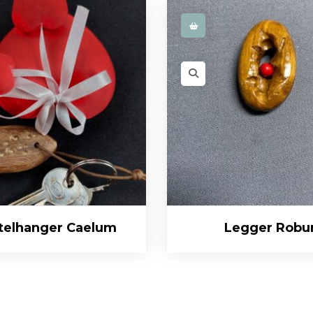
telhanger Caelum
Legger Robu