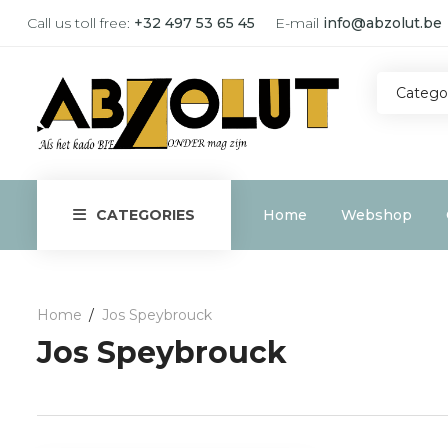
Call us toll free:
+32 497 53 65 45
E-mail
info@abzolut.be
Catego
Home
Webshop
CATEGORIES
Home
Jos Speybrouck
Jos Speybrouck