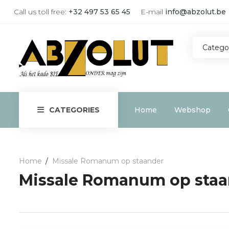
Call us toll free:
+32 497 53 65 45
E-mail
info@abzolut.be
Catego
Home
Webshop
CATEGORIES
Home
Missale Romanum op staander
Missale Romanum op staa