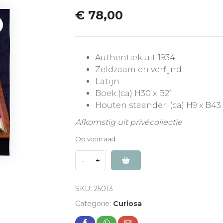
€
78,00
Authentiek uit 1934
Zeldzaam en verfijnd
Latijn
Boek:(ca) H30 x B21
Houten staander: (ca) H9 x B43 
Afkomstig uit privécollectie
Op voorraad
SKU:
25013
Categorie:
Curiosa