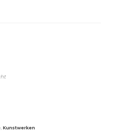
cht
e
,
Kunstwerken