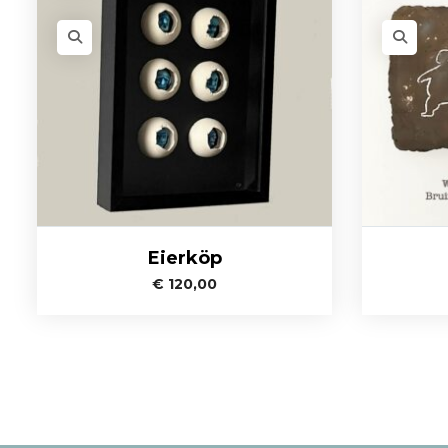
Eierköp
€
120,00