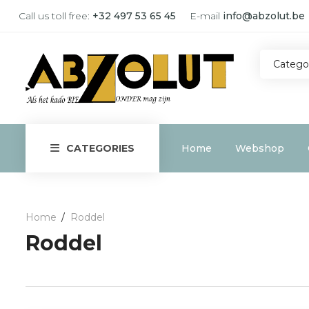
Call us toll free:
+32 497 53 65 45
E-mail
info@abzolut.be
Catego
Home
Webshop
CATEGORIES
Home
Roddel
Roddel