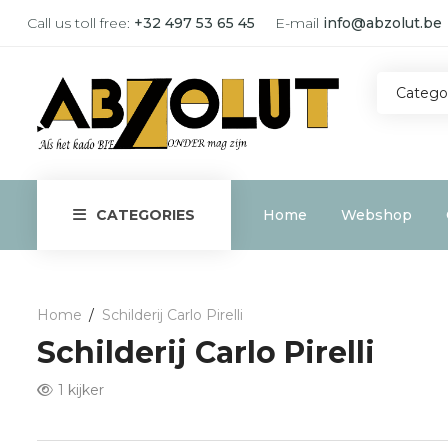
Call us toll free:
+32 497 53 65 45
E-mail
info@abzolut.be
Catego
Home
Webshop
CATEGORIES
Home
Schilderij Carlo Pirelli
Schilderij Carlo Pirelli
1 kijker