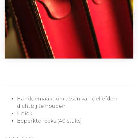
Handgemaakt om assen van geliefden
dichtbij te houden
Uniek
Beperkte reeks (40 stuks)