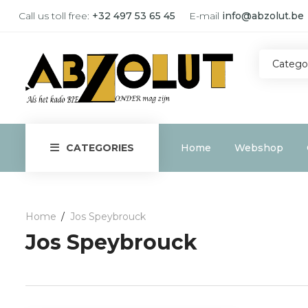
Call us toll free:
+32 497 53 65 45
E-mail
info@abzolut.be
Catego
Home
Webshop
CATEGORIES
Home
Jos Speybrouck
Jos Speybrouck