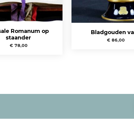
sale Romanum op
Bladgouden va
staander
€
86,00
€
78,00