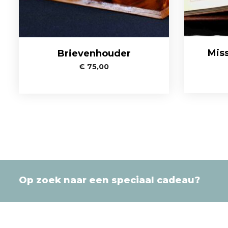
Mis
Brievenhouder
€
75,00
Op zoek naar een speciaal cadeau?