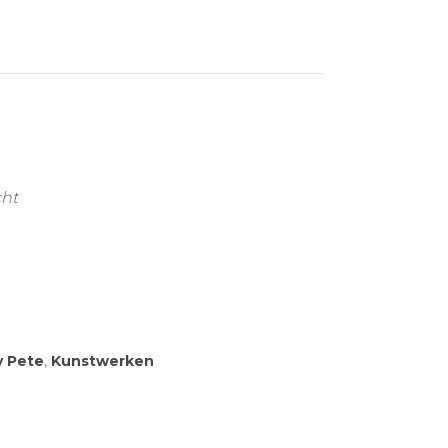
cht
y Pete
,
Kunstwerken