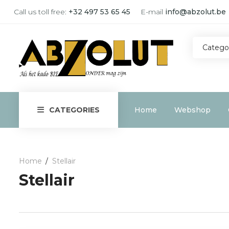
Call us toll free:
+32 497 53 65 45
E-mail
info@abzolut.be
Catego
Home
Webshop
CATEGORIES
Home
Stellair
Stellair