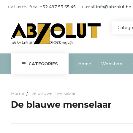
Call us toll free:
+32 497 53 65 45
E-mail
info@abzolut.be
Catego
Home
Webshop
CATEGORIES
Home
De blauwe menselaar
De blauwe menselaar