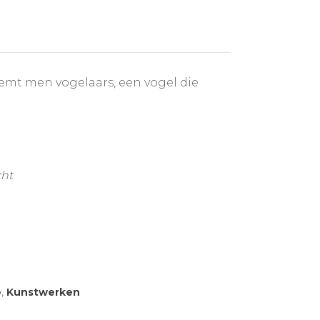
emt men vogelaars, een vogel die
cht
e
,
Kunstwerken