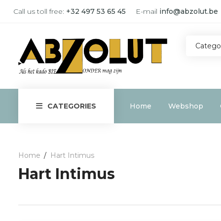
Call us toll free:
+32 497 53 65 45
E-mail
info@abzolut.be
Catego
Home
Webshop
CATEGORIES
Home
Hart Intimus
Hart Intimus