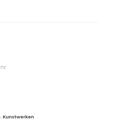
cht
e
,
Kunstwerken