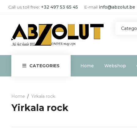
Call us toll free:
+32 497 53 65 45
E-mail
info@abzolut.be
Catego
Home
Webshop
CATEGORIES
Home
Yirkala rock
Yirkala rock