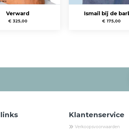
Verward
Ismail bij de bar
€
325,00
€
175,00
 links
Klantenservice
Verkoopsvoorwaarden