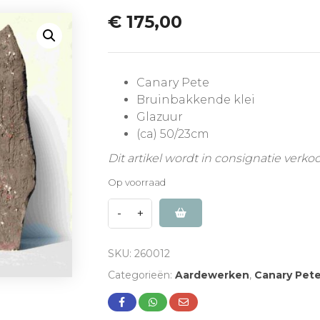
€
175,00
Canary Pete
Bruinbakkende klei
Glazuur
(ca) 50/23cm
Dit artikel wordt in consignatie verko
Op voorraad
SKU:
260012
Categorieën:
Aardewerken
,
Canary Pet